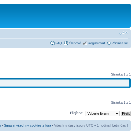
FAQ
Členové
Registrovat
Přihlásit se
Stránka
1
z
1
Stránka
1
z
1
Přejít na:
m
•
Smazat všechny cookies z fóra
• Všechny časy jsou v UTC + 1 hodina [ Letní čas ]