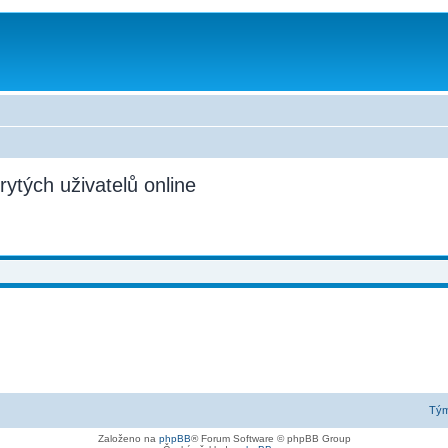
rytých uživatelů online
Tý
Založeno na
phpBB
® Forum Software © phpBB Group