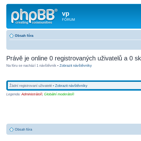
vp
FÓRUM
Obsah fóra
Právě je online 0 registrovaných uživatelů a 0 sk
Na fóru se nachází 1 návštěvník •
Zobrazit návštěvníky
Žádní registrovaní uživatelé •
Zobrazit návštěvníky
Legenda:
Administrátoři
,
Globální moderátoři
Obsah fóra