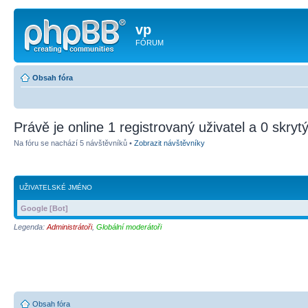
vp
FÓRUM
Obsah fóra
Právě je online 1 registrovaný uživatel a 0 skryt
Na fóru se nachází 5 návštěvníků •
Zobrazit návštěvníky
UŽIVATELSKÉ JMÉNO
Google [Bot]
Legenda:
Administrátoři
,
Globální moderátoři
Obsah fóra