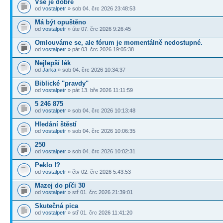
Vše je dobré
od
vostalpetr
» sob 04. črc 2026 23:48:53
Má být opuštěno
od
vostalpetr
» úte 07. črc 2026 9:26:45
Omlouváme se, ale fórum je momentálně nedostupné.
od
vostalpetr
» pát 03. črc 2026 19:05:38
Nejlepší lék
od
Jarka
» sob 04. črc 2026 10:34:37
Biblické "pravdy"
od
vostalpetr
» pát 13. bře 2026 11:11:59
5 246 875
od
vostalpetr
» sob 04. črc 2026 10:13:48
Hledání štěstí
od
vostalpetr
» sob 04. črc 2026 10:06:35
250
od
vostalpetr
» sob 04. črc 2026 10:02:31
Peklo !?
od
vostalpetr
» čtv 02. črc 2026 5:43:53
Mazej do píči 30
od
vostalpetr
» stř 01. črc 2026 21:39:01
Skutečná pica
od
vostalpetr
» stř 01. črc 2026 11:41:20