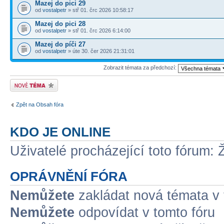
Mazej do pici 29
od
vostalpetr
» stř 01. črc 2026 10:58:17
Mazej do pici 28
od
vostalpetr
» stř 01. črc 2026 6:14:00
Mazej do píči 27
od
vostalpetr
» úte 30. čer 2026 21:31:01
Zobrazit témata za předchozí:
Odeslat nové téma
Zpět na Obsah fóra
KDO JE ONLINE
Uživatelé procházející toto fórum: 
OPRÁVNĚNÍ FÓRA
Nemůžete
zakládat nová témata v 
Nemůžete
odpovídat v tomto fóru