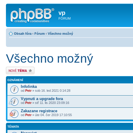
vp
FÓRUM
Obsah fóra
‹
Fórum
‹
Všechno možný
Všechno možný
Odeslat nové téma
OZNÁMENÍ
Infolinka
od
Petr
» sob 16. led 2021 0:14:28
Vypnuti a upgrade fora
od
Petr
» stř 11. lis 2020 23:09:16
Zakazane registrace
od
Petr
» úte 04. čer 2019 17:10:55
TÉMATA