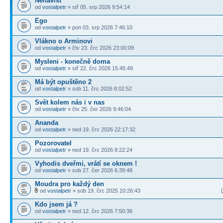
Nenavist
od
vostalpetr
» stř 05. srp 2026 9:54:14
Ego
od
vostalpetr
» pon 03. srp 2026 7:46:10
Vlákno o Arminovi
od
vostalpetr
» čtv 23. črc 2026 23:00:09
Mysleni - konečně doma
od
vostalpetr
» stř 22. črc 2026 15:45:49
Má být opuštěno 2
od
vostalpetr
» sob 11. črc 2026 8:02:52
Svět kolem nás i v nas
od
vostalpetr
» čtv 25. čer 2026 9:46:04
Ananda
od
vostalpetr
» ned 19. črc 2026 22:17:32
Pozorovatel
od
vostalpetr
» ned 19. črc 2026 8:22:24
Vyhodis dveřmi, vrátí se oknem !
od
vostalpetr
» sob 27. čer 2026 6:39:48
Moudra pro každý den
od
vostalpetr
» sob 19. črc 2025 10:26:43
Kdo jsem já ?
od
vostalpetr
» ned 12. črc 2026 7:50:36