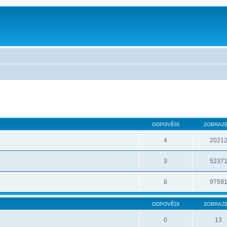
ODPOVĚDI
ZOBRAZE
4
2021
3
5237
8
9759
ODPOVĚDI
ZOBRAZE
0
13