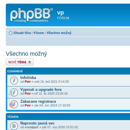
vp
FÓRUM
Obsah fóra
‹
Fórum
‹
Všechno možný
Všechno možný
Odeslat nové téma
OZNÁMENÍ
Infolinka
od
Petr
» sob 16. led 2021 0:14:28
Vypnuti a upgrade fora
od
Petr
» stř 11. lis 2020 23:09:16
Zakazane registrace
od
Petr
» úte 04. čer 2019 17:10:55
TÉMATA
Naprosto jasná vec
od
vostalpetr
» pát 07. srp 2026 23:51:02