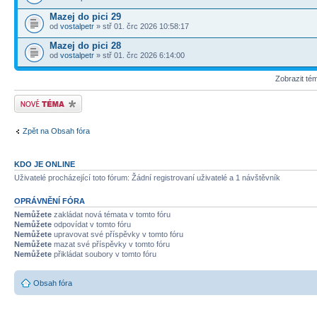
Mazej do pici 29
od
vostalpetr
» stř 01. črc 2026 10:58:17
Mazej do pici 28
od
vostalpetr
» stř 01. črc 2026 6:14:00
Zobrazit té
Odeslat nové téma
Zpět na Obsah fóra
KDO JE ONLINE
Uživatelé procházející toto fórum: Žádní registrovaní uživatelé a 1 návštěvník
OPRÁVNĚNÍ FÓRA
Nemůžete
zakládat nová témata v tomto fóru
Nemůžete
odpovídat v tomto fóru
Nemůžete
upravovat své příspěvky v tomto fóru
Nemůžete
mazat své příspěvky v tomto fóru
Nemůžete
přikládat soubory v tomto fóru
Obsah fóra