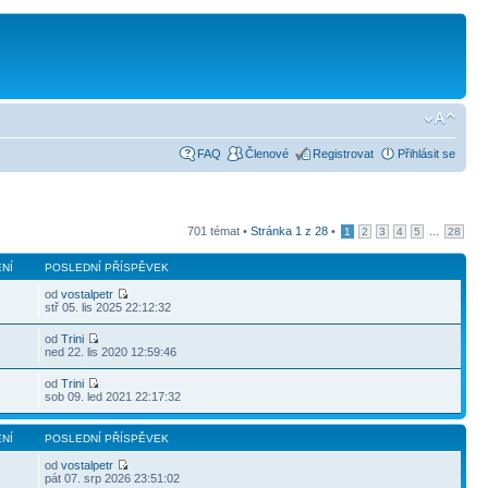
FAQ
Členové
Registrovat
Přihlásit se
701 témat •
Stránka
1
z
28
•
...
1
2
3
4
5
28
NÍ
POSLEDNÍ PŘÍSPĚVEK
od
vostalpetr
2
stř 05. lis 2025 22:12:32
od
Trini
1
ned 22. lis 2020 12:59:46
od
Trini
1
sob 09. led 2021 22:17:32
NÍ
POSLEDNÍ PŘÍSPĚVEK
od
vostalpetr
pát 07. srp 2026 23:51:02