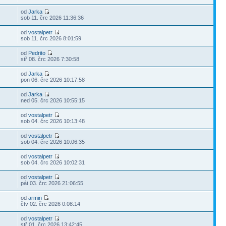
od
Jarka
sob 11. črc 2026 11:36:36
od
vostalpetr
sob 11. črc 2026 8:01:59
od
Pedrito
stř 08. črc 2026 7:30:58
od
Jarka
pon 06. črc 2026 10:17:58
od
Jarka
ned 05. črc 2026 10:55:15
od
vostalpetr
sob 04. črc 2026 10:13:48
od
vostalpetr
sob 04. črc 2026 10:06:35
od
vostalpetr
sob 04. črc 2026 10:02:31
od
vostalpetr
pát 03. črc 2026 21:06:55
od
armin
čtv 02. črc 2026 0:08:14
od
vostalpetr
stř 01. črc 2026 13:42:45