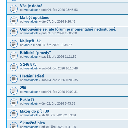
Vše je dobré
od
vostalpetr
» sob 04. črc 2026 23:48:53
Má být opuštěno
od
vostalpetr
» úte 07. črc 2026 9:26:45
Omlouváme se, ale fórum je momentálně nedostupné.
od
vostalpetr
» pát 03. črc 2026 19:05:38
Nejlepší lék
od
Jarka
» sob 04. črc 2026 10:34:37
Biblické "pravdy"
od
vostalpetr
» pát 13. bře 2026 11:11:59
5 246 875
od
vostalpetr
» sob 04. črc 2026 10:13:48
Hledání štěstí
od
vostalpetr
» sob 04. črc 2026 10:06:35
250
od
vostalpetr
» sob 04. črc 2026 10:02:31
Peklo !?
od
vostalpetr
» čtv 02. črc 2026 5:43:53
Mazej do píči 30
od
vostalpetr
» stř 01. črc 2026 21:39:01
Skutečná pica
od
vostalpetr
» stř 01. črc 2026 11:41:20