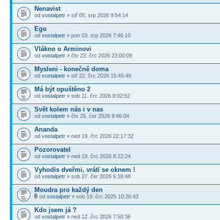
Nenavist
od
vostalpetr
» stř 05. srp 2026 9:54:14
Ego
od
vostalpetr
» pon 03. srp 2026 7:46:10
Vlákno o Arminovi
od
vostalpetr
» čtv 23. črc 2026 23:00:09
Mysleni - konečně doma
od
vostalpetr
» stř 22. črc 2026 15:45:49
Má být opuštěno 2
od
vostalpetr
» sob 11. črc 2026 8:02:52
Svět kolem nás i v nas
od
vostalpetr
» čtv 25. čer 2026 9:46:04
Ananda
od
vostalpetr
» ned 19. črc 2026 22:17:32
Pozorovatel
od
vostalpetr
» ned 19. črc 2026 8:22:24
Vyhodis dveřmi, vrátí se oknem !
od
vostalpetr
» sob 27. čer 2026 6:39:48
Moudra pro každý den
od
vostalpetr
» sob 19. črc 2025 10:26:43
Kdo jsem já ?
od
vostalpetr
» ned 12. črc 2026 7:50:36