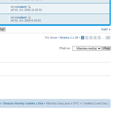
od
vostalpetr
stř 01. črc 2026 11:20:31
od
vostalpetr
stř 01. črc 2026 6:19:53
Další
701 témat •
Stránka
1
z
28
•
...
1
2
3
4
5
28
Přejít na:
m
•
Smazat všechny cookies z fóra
• Všechny časy jsou v UTC + 1 hodina [ Letní čas ]