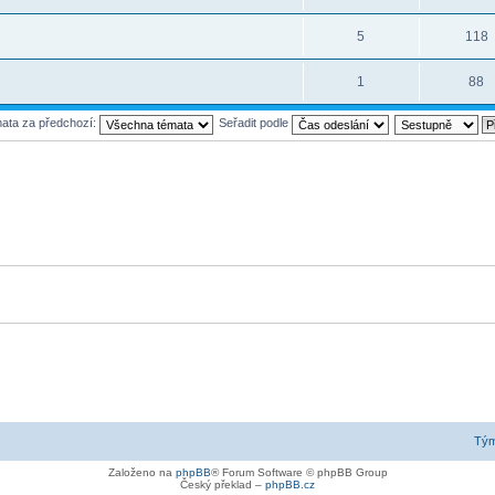
5
118
1
88
mata za předchozí:
Seřadit podle
Tý
Založeno na
phpBB
® Forum Software © phpBB Group
Český překlad –
phpBB.cz