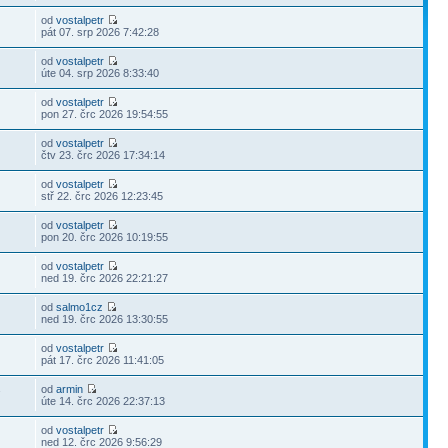
od
vostalpetr
pát 07. srp 2026 7:42:28
od
vostalpetr
úte 04. srp 2026 8:33:40
od
vostalpetr
pon 27. črc 2026 19:54:55
od
vostalpetr
čtv 23. črc 2026 17:34:14
od
vostalpetr
stř 22. črc 2026 12:23:45
od
vostalpetr
pon 20. črc 2026 10:19:55
od
vostalpetr
ned 19. črc 2026 22:21:27
od
salmo1cz
ned 19. črc 2026 13:30:55
od
vostalpetr
pát 17. črc 2026 11:41:05
od
armin
7
úte 14. črc 2026 22:37:13
od
vostalpetr
ned 12. črc 2026 9:56:29