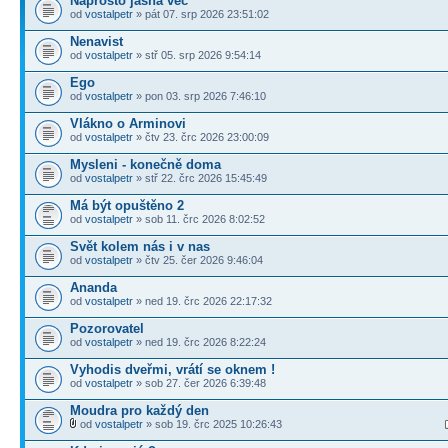
Naprosto jasná vec
od
vostalpetr
» pát 07. srp 2026 23:51:02
Nenavist
od
vostalpetr
» stř 05. srp 2026 9:54:14
Ego
od
vostalpetr
» pon 03. srp 2026 7:46:10
Vlákno o Arminovi
od
vostalpetr
» čtv 23. črc 2026 23:00:09
Mysleni - konečně doma
od
vostalpetr
» stř 22. črc 2026 15:45:49
Má být opuštěno 2
od
vostalpetr
» sob 11. črc 2026 8:02:52
Svět kolem nás i v nas
od
vostalpetr
» čtv 25. čer 2026 9:46:04
Ananda
od
vostalpetr
» ned 19. črc 2026 22:17:32
Pozorovatel
od
vostalpetr
» ned 19. črc 2026 8:22:24
Vyhodis dveřmi, vrátí se oknem !
od
vostalpetr
» sob 27. čer 2026 6:39:48
Moudra pro každý den
od
vostalpetr
» sob 19. črc 2025 10:26:43