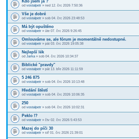
Kdo jsem já ?
od
vostalpetr
» ned 12. črc 2026 7:50:36
Vše je dobré
od
vostalpetr
» sob 04. črc 2026 23:48:53
Má být opuštěno
od
vostalpetr
» úte 07. črc 2026 9:26:45
Omlouváme se, ale fórum je momentálně nedostupné.
od
vostalpetr
» pát 03. črc 2026 19:05:38
Nejlepší lék
od
Jarka
» sob 04. črc 2026 10:34:37
Biblické "pravdy"
od
vostalpetr
» pát 13. bře 2026 11:11:59
5 246 875
od
vostalpetr
» sob 04. črc 2026 10:13:48
Hledání štěstí
od
vostalpetr
» sob 04. črc 2026 10:06:35
250
od
vostalpetr
» sob 04. črc 2026 10:02:31
Peklo !?
od
vostalpetr
» čtv 02. črc 2026 5:43:53
Mazej do píči 30
od
vostalpetr
» stř 01. črc 2026 21:39:01