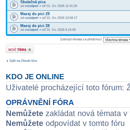
Skutečná pica
od
vostalpetr
» stř 01. črc 2026 11:41:20
Mazej do pici 29
od
vostalpetr
» stř 01. črc 2026 10:58:17
Mazej do pici 28
od
vostalpetr
» stř 01. črc 2026 6:14:00
Zobrazit témata za předchozí:
Odeslat nové téma
Zpět na Obsah fóra
KDO JE ONLINE
Uživatelé procházející toto fórum: 
OPRÁVNĚNÍ FÓRA
Nemůžete
zakládat nová témata v 
Nemůžete
odpovídat v tomto fóru