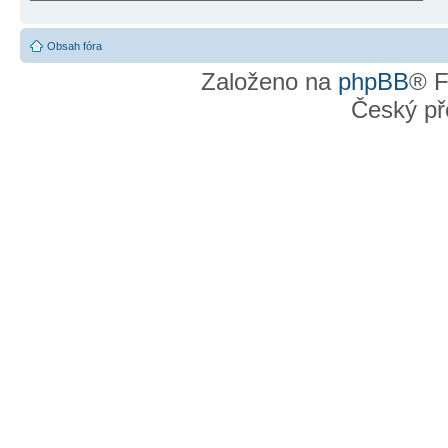
Obsah fóra
Založeno na
phpBB
® F
Český př