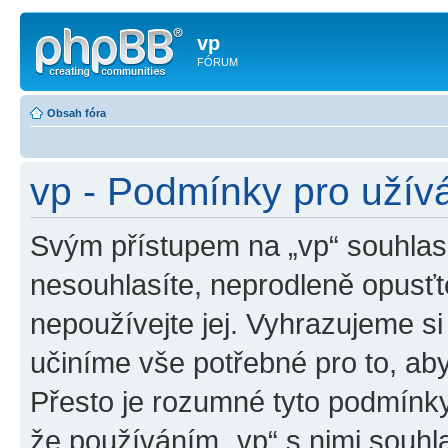
vp
FÓRUM
Obsah fóra
vp - Podmínky pro užív
Svým přístupem na „vp“ souhlas
nesouhlasíte, neprodleně opusťte
nepoužívejte jej. Vyhrazujeme si
učiníme vše potřebné pro to, ab
Přesto je rozumné tyto podmínk
že používáním „vp“ s nimi souhla