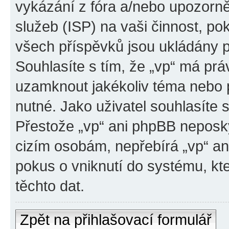
vykázání z fóra a/nebo upozorně
služeb (ISP) na vaši činnost, p
všech příspěvků jsou ukládány p
Souhlasíte s tím, že „vp“ má prá
uzamknout jakékoliv téma nebo 
nutné. Jako uživatel souhlasíte 
Přestože „vp“ ani phpBB neposky
cizím osobám, nepřebírá „vp“ a
pokus o vniknutí do systému, kt
těchto dat.
Zpět na přihlašovací formulář