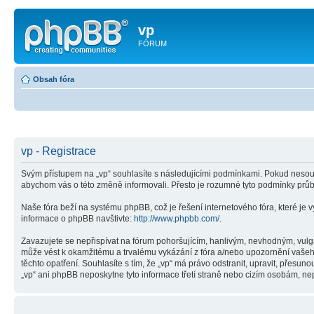
vp
FÓRUM
Obsah fóra
vp - Registrace
Svým přístupem na „vp“ souhlasíte s následujícími podmínkami. Pokud nesouhl
abychom vás o této změně informovali. Přesto je rozumné tyto podmínky průb
Naše fóra beží na systému phpBB, což je řešení internetového fóra, které je v
informace o phpBB navštivte:
http://www.phpbb.com/
.
Zavazujete se nepřispívat na fórum pohoršujícím, hanlivým, nevhodným, vulgá
může vést k okamžitému a trvalému vykázání z fóra a/nebo upozornění vašeho
těchto opatření. Souhlasíte s tím, že „vp“ má právo odstranit, upravit, přes
„vp“ ani phpBB neposkytne tyto informace třetí straně nebo cizím osobám, nep