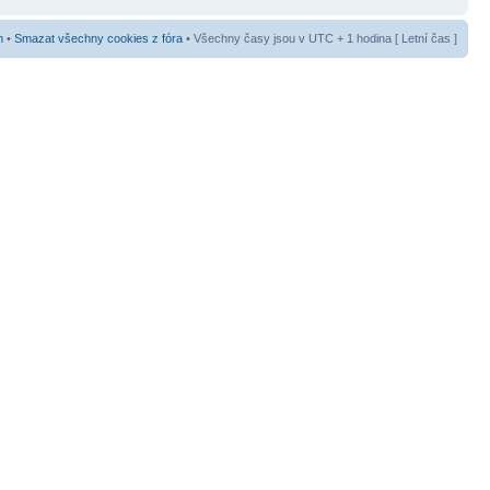
m
•
Smazat všechny cookies z fóra
• Všechny časy jsou v UTC + 1 hodina [ Letní čas ]