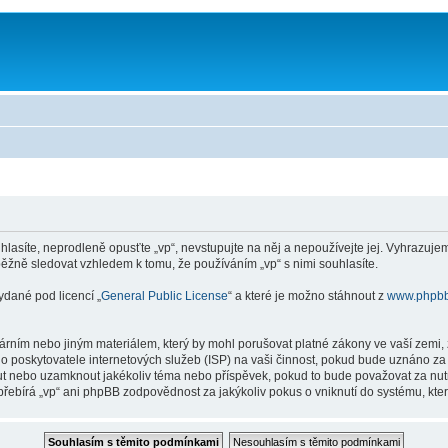
asíte, neprodleně opusťte „vp“, nevstupujte na něj a nepoužívejte jej. Vyhrazujem
ěžně sledovat vzhledem k tomu, že používáním „vp“ s nimi souhlasíte.
ydané pod licencí „
General Public License
“ a které je možno stáhnout z
www.phpb
rním nebo jiným materiálem, který by mohl porušovat platné zákony ve vaší zemi, z
 poskytovatele internetových služeb (ISP) na vaši činnost, pokud bude uznáno za 
unout nebo uzamknout jakékoliv téma nebo příspěvek, pokud to bude považovat za nut
řebírá „vp“ ani phpBB zodpovědnost za jakýkoliv pokus o vniknutí do systému, kter