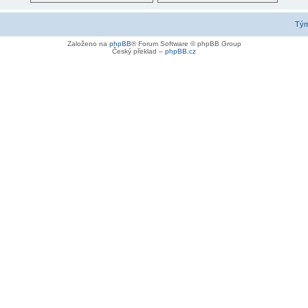
Tý
Založeno na
phpBB
® Forum Software © phpBB Group
Český překlad –
phpBB.cz