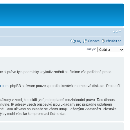
FAQ
Členové
Přihlásit se
Jazyk:
e si právo tyto podmínky kdykoliv změnit a učiníme vše potřebné pro to,
b.com
. phpBB software pouze zprostředkovává internetové diskuze. Pro další
ákony v zemi, kde sídlí „vp“, nebo platné mezinárodní právo. Tato činnost
nutné. IP adresy všech příspěvků jsou ukládány pro případné uplatnění
né. Jako uživatel souhlasíte se všemi údaji uloženými v databázi. Přestože
ý by mohl vést ke kompromitaci těchto dat.