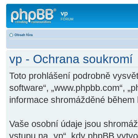
vp
FÓRUM
Obsah fóra
vp - Ochrana soukromí
Toto prohlášení podrobně vysvět
software“, „www.phpbb.com“, „p
informace shromážděné během k
Vaše osobní údaje jsou shromá
vstupu na „vp“, kdy phpBB vytvoř