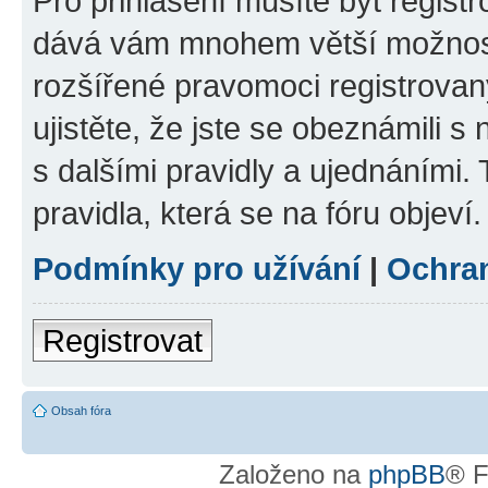
Pro přihlášení musíte být registr
dává vám mnohem větší možnosti
rozšířené pravomoci registrovan
ujistěte, že jste se obeznámili s
s dalšími pravidly a ujednáními. T
pravidla, která se na fóru objeví.
Podmínky pro užívání
|
Ochra
Registrovat
Obsah fóra
Založeno na
phpBB
® F