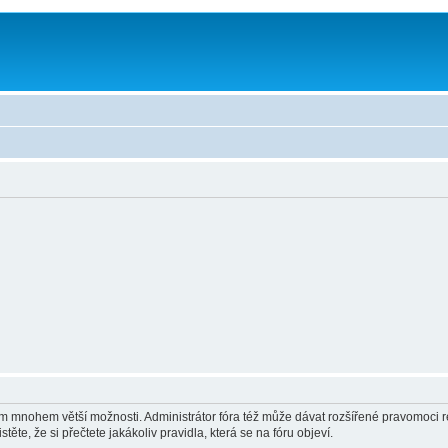
vám mnohem větší možnosti. Administrátor fóra též může dávat rozšířené pravomoci re
ěte, že si přečtete jakákoliv pravidla, která se na fóru objeví.