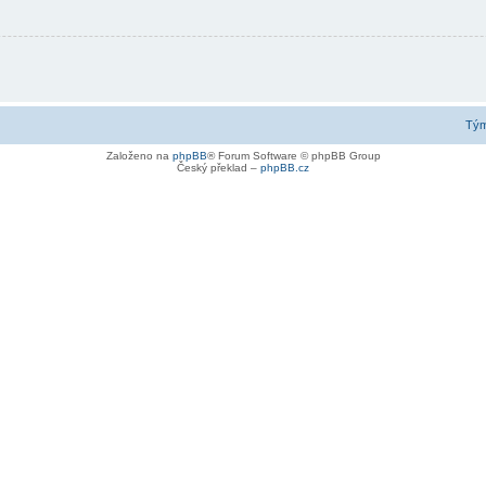
Tý
Založeno na
phpBB
® Forum Software © phpBB Group
Český překlad –
phpBB.cz