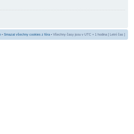
m
•
Smazat všechny cookies z fóra
• Všechny časy jsou v UTC + 1 hodina [ Letní čas ]