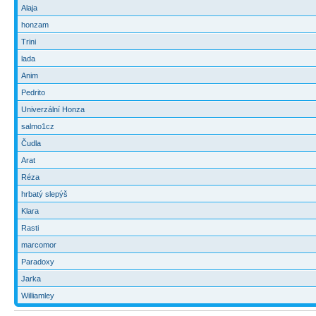
Alaja
honzam
Trini
lada
Anim
Pedrito
Univerzální Honza
salmo1cz
Čudla
Arat
Réza
hrbatý slepýš
Klara
Rasti
marcomor
Paradoxy
Jarka
Williamley