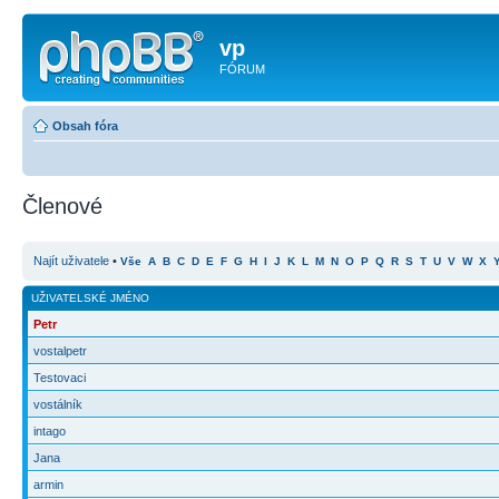
vp
FÓRUM
Obsah fóra
Členové
Najít uživatele
•
Vše
A
B
C
D
E
F
G
H
I
J
K
L
M
N
O
P
Q
R
S
T
U
V
W
X
UŽIVATELSKÉ JMÉNO
Petr
vostalpetr
Testovaci
vostálník
intago
Jana
armin