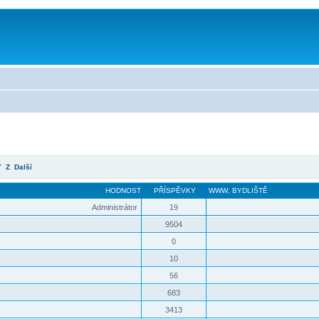
Y
Z
Další
HODNOST
PŘÍSPĚVKY
WWW
,
BYDLIŠTĚ
Administrátor
19
9504
0
10
56
683
3413