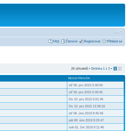
FAQ
Členové
Registrovat
Přihlásit se
26 uživatelů •
Stránka
1
z
2
•
1
2
REGISTROVÁN
stř 09. pro 2015 0:30:59
stř 09. pro 2015 0:39:45
čtv 10. pro 2015 0:01:46
čtv 10. pro 2015 13:38:16
stř 06. úno 2019 8:45:46
pát 08. úno 2019 8:25:47
sob 01. čer 2019 9:11:46