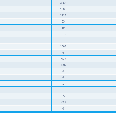
3668
1065
2922
33
59
1270
1
1062
6
459
134
6
6
1
1
55
228
0