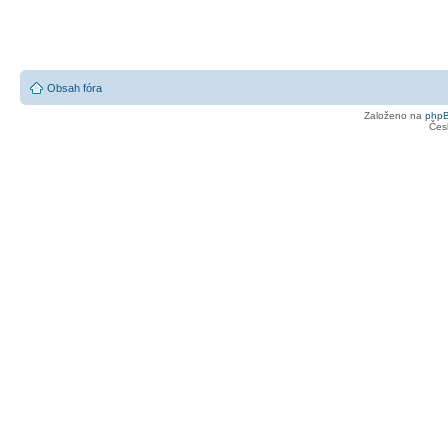
Obsah fóra
Založeno na
php
Čes