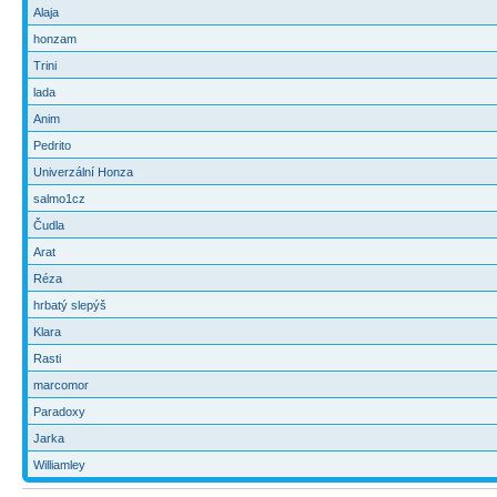
Alaja
honzam
Trini
lada
Anim
Pedrito
Univerzální Honza
salmo1cz
Čudla
Arat
Réza
hrbatý slepýš
Klara
Rasti
marcomor
Paradoxy
Jarka
Williamley