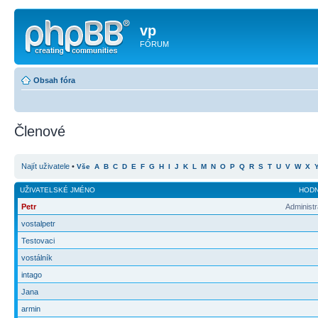
vp
FÓRUM
Obsah fóra
Členové
Najít uživatele
•
Vše
A
B
C
D
E
F
G
H
I
J
K
L
M
N
O
P
Q
R
S
T
U
V
W
X
UŽIVATELSKÉ JMÉNO
HOD
Petr
Administr
vostalpetr
Testovaci
vostálník
intago
Jana
armin