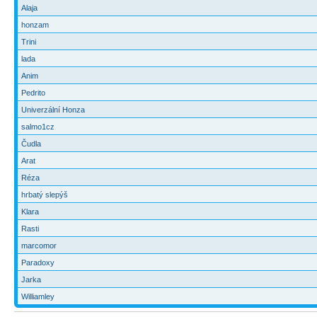
Alaja
honzam
Trini
lada
Anim
Pedrito
Univerzální Honza
salmo1cz
Čudla
Arat
Réza
hrbatý slepýš
Klara
Rasti
marcomor
Paradoxy
Jarka
Williamley