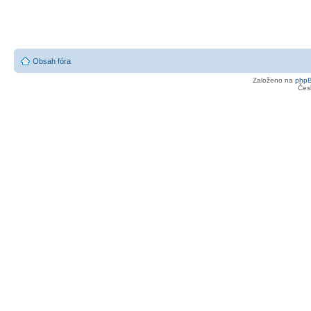
Obsah fóra
Založeno na
php
Čes