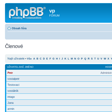
vp
FÓRUM
Obsah fóra
Členové
Najít uživatele
•
Vše
A
B
C
D
E
F
G
H
I
J
K
L
M
N
O
P
Q
R
S
T
U
V
W
X
UŽIVATELSKÉ JMÉNO
HOD
Petr
Administr
vostalpetr
Testovaci
vostálník
intago
Jana
armin