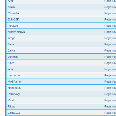
Arat
Registrov
armin
Registrov
Carmella
Registrov
Edith15K
Registrov
honzam
Registrov
hrbatý slepýš
Registrov
intago
Registrov
Jana
Registrov
Jarka
Registrov
Johnlyn
Registrov
Klara
Registrov
lada
Registrov
marcomor
Registrov
MATPamel
Registrov
Nancee25
Registrov
Paradoxy
Registrov
Rasti
Registrov
Réza
Registrov
salmo1cz
Registrov