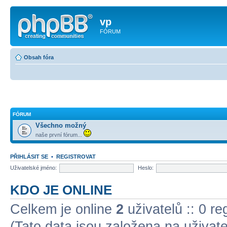
vp
FÓRUM
Obsah fóra
FÓRUM
Všechno možný
naše první fórum...
PŘIHLÁSIT SE
•
REGISTROVAT
Uživatelské jméno:
Heslo:
KDO JE ONLINE
Celkem je online
2
uživatelů :: 0 r
(Tato data jsou založena na uživatel