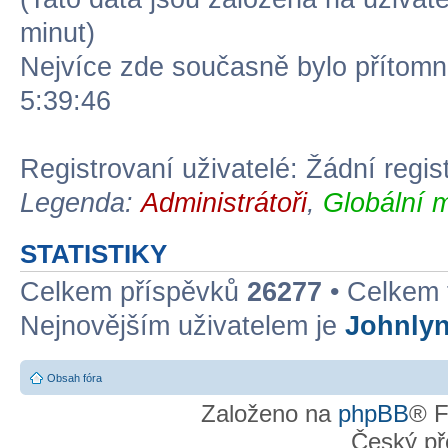
minut)
Nejvíce zde současně bylo přítom
5:39:46
Registrovaní uživatelé: Žádní regis
Legenda:
Administrátoři
,
Globální 
STATISTIKY
Celkem příspěvků
26277
• Celkem
Nejnovějším uživatelem je
Johnly
Obsah fóra
Založeno na
phpBB
® F
Český př