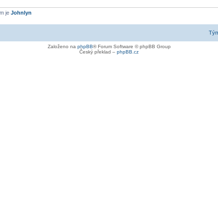
em je
Johnlyn
Tý
Založeno na
phpBB
® Forum Software © phpBB Group
Český překlad –
phpBB.cz