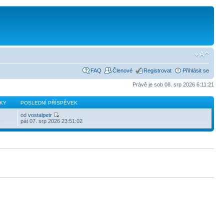
FAQ
Členové
Registrovat
Přihlásit se
Právě je sob 08. srp 2026 6:11:21
KY
POSLEDNÍ PŘÍSPĚVEK
od
vostalpetr
2
pát 07. srp 2026 23:51:02