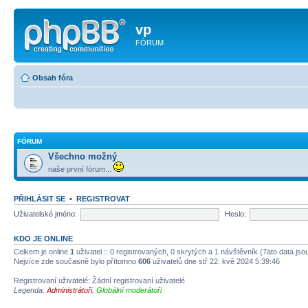
vp
FÓRUM
Obsah fóra
FÓRUM
Všechno možný
naše první fórum...
PŘIHLÁSIT SE
•
REGISTROVAT
Uživatelské jméno:
Heslo:
KDO JE ONLINE
Celkem je online
1
uživatel :: 0 registrovaných, 0 skrytých a 1 návštěvník (Tato data jsou
Nejvíce zde současně bylo přítomno
606
uživatelů dne stř 22. kvě 2024 5:39:46
Registrovaní uživatelé: Žádní registrovaní uživatelé
Legenda:
Administrátoři
,
Globální moderátoři