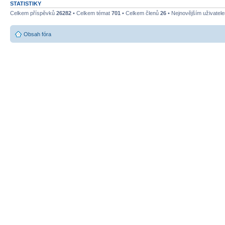
STATISTIKY
Celkem příspěvků
26282
• Celkem témat
701
• Celkem členů
26
• Nejnovějším uživatel
Obsah fóra