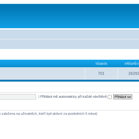
TÉMATA
PŘÍSPĚV
701
2629
|
Přihlásit mě automaticky při každé návštěvě
 založena na uživatelích, kteří byli aktivní za posledních 5 minut)