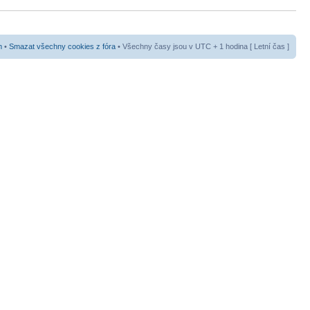
m
•
Smazat všechny cookies z fóra
• Všechny časy jsou v UTC + 1 hodina [ Letní čas ]