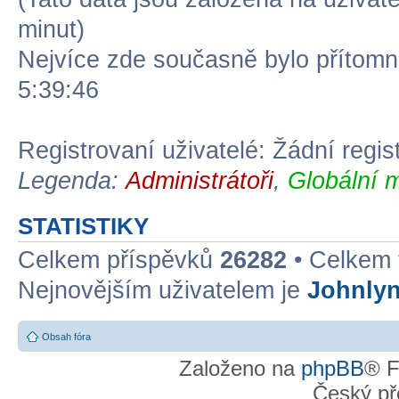
minut)
Nejvíce zde současně bylo přítom
5:39:46
Registrovaní uživatelé: Žádní regis
Legenda:
Administrátoři
,
Globální 
STATISTIKY
Celkem příspěvků
26282
• Celkem
Nejnovějším uživatelem je
Johnly
Obsah fóra
Založeno na
phpBB
® F
Český př