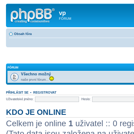
vp
FÓRUM
Obsah fóra
FÓRUM
Všechno možný
naše první fórum...
PŘIHLÁSIT SE
•
REGISTROVAT
Uživatelské jméno:
Heslo:
KDO JE ONLINE
Celkem je online
1
uživatel :: 0 re
(Tato data jsou založena na uživatel