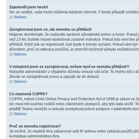
Zapomněl jsem heslo!
Nic se neděje, vaše heslo můžeme kdykoliv obnovit. V tomto případě zmáčknět
Nahoru
Zaregistroval jsem se, ale nemohu se přihlásit!
Nejprve zkontrolujte, že zadáváte správné uživatelské jméno a heslo. Pokud 
než 13 let
, budete muset následovat zaslané instrukce. Pokud toto není ten p
přihlásit. Když jste se registrovali, byli byste k tomuto vyzváni. Pokud vám b
důvodem, proč se aktivace používá, je zmenšit možnost výskytu
nežádoucích
Nahoru
V minulosti jsem se zaregistroval, ovšem nyní se nemohu přihlásit?!
Nejspíše administrátor z nějakého důvodu smazal váš účet. To mohlo být z důvo
Zkuste se zaregistrovat znovu a zapojte se do diskuzí.
Nahoru
Co znamená COPPA?
COPPA, neboli Child Online Privacy and Protection Act of 1998 je zákon ve Sp
let, musí mít souhlas rodičů nebo zákonných zástupců, aby tyto data uložil. Te
phpBB Teams nemůže a nebude poskytovat právni podporu v jakémkoliv kont
Nahoru
Proč se nemohu registrovat?
Je možné, že vlastník fóra zabanoval vaši IP adresu nebo zakázal použití uživ
kontaktuje administrátora fóra.