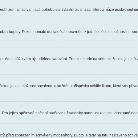
hlížení, přispívání atd. potřebujete zvláštní autorizaci, kterou může poskytnout jen
, nebo skupiny. Pokud nemáte dostatečná oprávnění z jedné z těchto možností, nebo n
e porušíte, může vám být uděleno varování. Prosíme berte na vědomí, že toto je pl
 Pokud je tato možnost povolena, u každého příspěvku uvidíte ikonu, která vás přiv
Pro jejich opětovné načtení navštivte uživatelský panel, odkud jsou dostupné odpo
 být před zobrazením schváleny moderátory. Buďto je tedy na fóru nastaveno schvalo