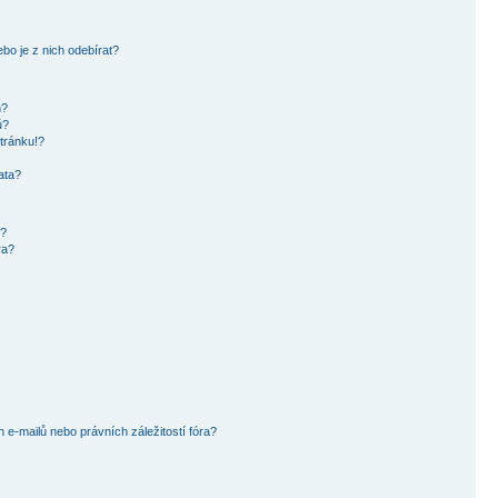
bo je z nich odebírat?
h?
ů?
tránku!?
ata?
i?
ra?
e-mailů nebo právních záležitostí fóra?