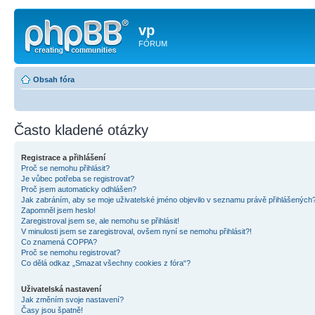
vp
FÓRUM
Obsah fóra
Často kladené otázky
Registrace a přihlášení
Proč se nemohu přihlásit?
Je vůbec potřeba se registrovat?
Proč jsem automaticky odhlášen?
Jak zabráním, aby se moje uživatelské jméno objevilo v seznamu právě přihlášených
Zapomněl jsem heslo!
Zaregistroval jsem se, ale nemohu se přihlásit!
V minulosti jsem se zaregistroval, ovšem nyní se nemohu přihlásit?!
Co znamená COPPA?
Proč se nemohu registrovat?
Co dělá odkaz „Smazat všechny cookies z fóra“?
Uživatelská nastavení
Jak změním svoje nastavení?
Časy jsou špatně!