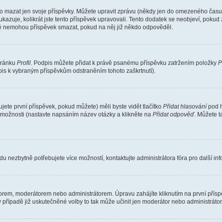
o mazat jen svoje příspěvky. Můžete upravit zprávu (někdy jen do omezeného času p
 ukazuje, kolikrát jste tento příspěvek upravovali. Tento dodatek se neobjeví, pok
telé nemohou příspěvek smazat, pokud na něj již někdo odpověděl.
stránku
Profil
. Podpis můžete přidat k právě psanému příspěvku zatržením položky
P
dpis k vybraným příspěvkům odstraněním tohoto zaškrtnutí).
ete první příspěvek, pokud můžete) měli byste vidět tlačítko
Přidat hlasování
pod h
ě možnosti (nastavte napsáním název otázky a klikněte na
Přidat odpověď
. Můžete 
u nezbytně potřebujete více možností, kontaktujte administrátora fóra pro další in
orem, moderátorem nebo administrátorem. Úpravu zahájíte kliknutím na první příspě
případě již uskutečněné volby to tak může učinit jen moderátor nebo administrátor