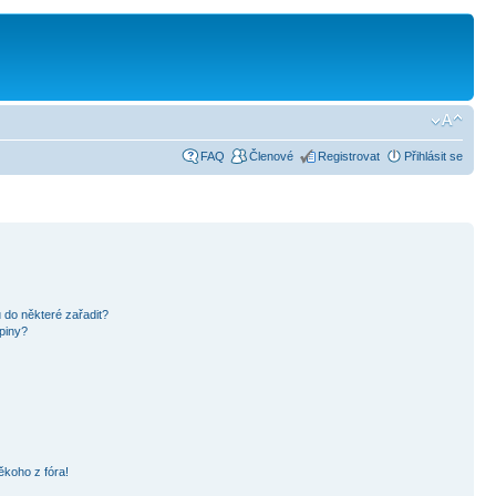
FAQ
Členové
Registrovat
Přihlásit se
 do některé zařadit?
piny?
ěkoho z fóra!