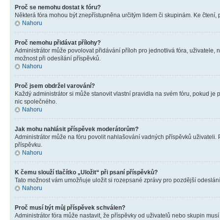
Proč se nemohu dostat k fóru?
Některá fóra mohou být znepřístupněna určitým lidem či skupinám. Ke čtení, pro
Nahoru
Proč nemohu přidávat přílohy?
Administrátor může povolovat přidávání příloh pro jednotlivá fóra, uživatele
možnost při odesílání příspěvků.
Nahoru
Proč jsem obdržel varování?
Každý administrátor si může stanovit vlastní pravidla na svém fóru, pokud j
nic společného.
Nahoru
Jak mohu nahlásit příspěvek moderátorům?
Administrátor může na fóru povolit nahlašování vadných příspěvků uživateli.
příspěvku.
Nahoru
K čemu slouží tlačítko „Uložit“ při psaní příspěvků?
Tato možnost vám umožňuje uložit si rozepsané zprávy pro pozdější odeslání. 
Nahoru
Proč musí být můj příspěvek schválen?
Administrátor fóra může nastavit, že příspěvky od uživatelů nebo skupin musí