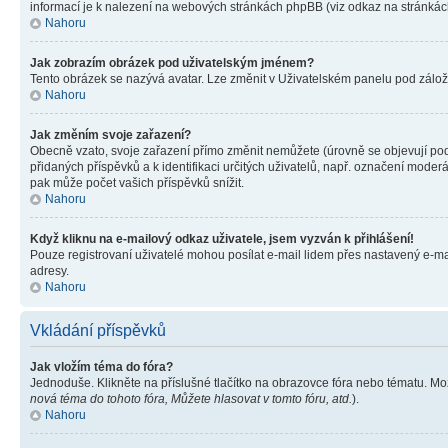
informací je k nalezení na webových stránkách phpBB (viz odkaz na stránkách
Nahoru
Jak zobrazím obrázek pod uživatelským jménem?
Tento obrázek se nazývá avatar. Lze změnit v Uživatelském panelu pod záložko
Nahoru
Jak změním svoje zařazení?
Obecně vzato, svoje zařazení přímo změnit nemůžete (úrovně se objevují pod
přidaných příspěvků a k identifikaci určitých uživatelů, např. označení mode
pak může počet vašich příspěvků snížit.
Nahoru
Když kliknu na e-mailový odkaz uživatele, jsem vyzván k přihlášení!
Pouze registrovaní uživatelé mohou posílat e-mail lidem přes nastavený e-mai
adresy.
Nahoru
Vkládání příspěvků
Jak vložím téma do fóra?
Jednoduše. Klikněte na příslušné tlačítko na obrazovce fóra nebo tématu. Mo
nová téma do tohoto fóra, Můžete hlasovat v tomto fóru, atd.
).
Nahoru