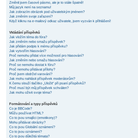
Změnil jsem časové pásmo, ale je to stále špatně!
Můj jazyk není na seznamu!
Jak zobrazím obrázek pod uživatelským jménem?
Jak změním svoje zařazení?
Když kliknu na e-mailový odkaz uživatele, jsem vyzván k přihlášení!
Vkládání příspěvků
Jak vložím téma do fóra?
Jak změním nebo smažu příspěvek?
Jak přidám podpis k mému příspěvku?
Jak vytvořím hlasování?
Proč nemohu přidat více možností pro hlasování?
Jak změním nebo smažu hlasování?
Proč se nemohu dostat k fóru?
Proč nemohu přidávat přílohy?
Proč jsem obdržel varování?
Jak mohu nahlásit příspěvek moderátorům?
K čemu slouží tlačítko „Uložit“ při psaní příspěvků?
Proč musí být můj příspěvek schválen?
Jak mohu oživit svoje téma?
Formátování a typy příspěvků
Co je BBCode?
Můžu používat HTML?
Co to jsou smajlíci (emotikony)?
Mohu přidávat obrázky?
Co to jsou Globální oznámení?
Co to jsou oznámení?
Co to jsou důležitá témata?