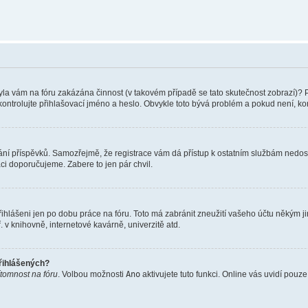
 Byla vám na fóru zakázána činnost (v takovém případě se tato skutečnost zobrazí)? 
vu zkontrolujte přihlašovací jméno a heslo. Obvykle toto bývá problém a pokud není, 
vkládání příspěvků. Samozřejmě, že registrace vám dá přístup k ostatním službám ne
aci doporučujeme. Zabere to jen pár chvil.
řihlášeni jen po dobu práce na fóru. Toto má zabránit zneužití vašeho účtu někým jiný
v knihovně, internetové kavárně, univerzitě atd.
přihlášených?
ítomnost na fóru
. Volbou možnosti
Ano
aktivujete tuto funkci. Online vás uvidí pouz