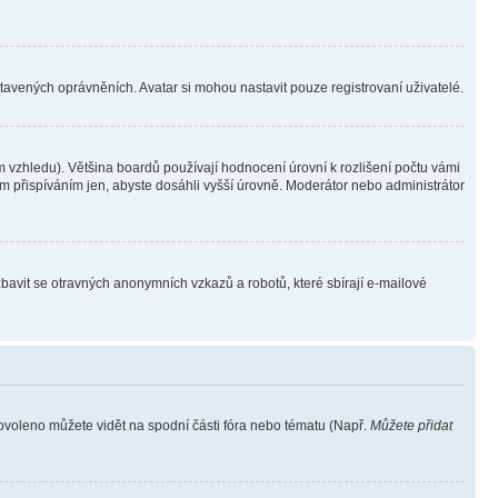
stavených oprávněních. Avatar si mohou nastavit pouze registrovaní uživatelé.
 vzhledu). Většina boardů používají hodnocení úrovní k rozlišení počtu vámi
ým přispíváním jen, abyste dosáhli vyšší úrovně. Moderátor nebo administrátor
zbavit se otravných anonymních vzkazů a robotů, které sbírají e-mailové
povoleno můžete vidět na spodní části fóra nebo tématu (Např.
Můžete přidat