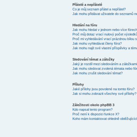
Přátelé a nepřátelé
Co je můj seznam přátel a nepřátel?
Jak mohu přidávat uživatele do seznamů ne
Hledání na fóru
Jak mohu hledat v jednom nebo více fórec
Proč můj dotaz vrací nulový počet výsledk
Proč mi vyhledávání vrací prázdnou bílou s
Jak mohu vyhledávat členy fóra?
Jak mohu najít své vlastní příspěvky a tém
Sledování témat a záložky
Jaký je rozdíl mezi sledováním a záložkam
Jak mohu sledovat zvolená témata nebo fó
Jak mohu zrušit sledování témat?
Přílohy
Jaké přílohy jsou povolené na tomto fóru?
Jak si mohu zobrazit všechny své přílohy?
Záležitosti okolo phpBB 3
Kdo napsal tento program?
Proč není k dispozici funkce X?
Koho mám kontaktovat ohledně obtěžujících 