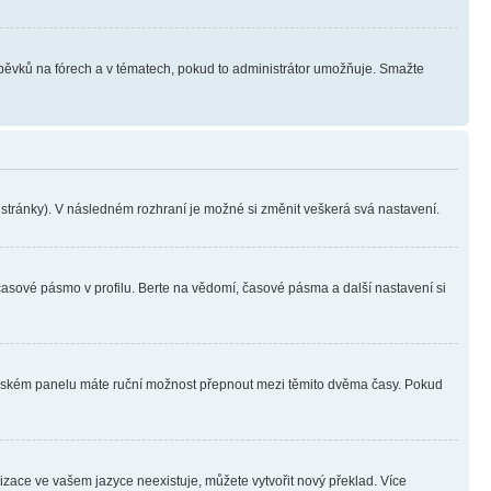
íspěvků na fórech a v tématech, pokud to administrátor umožňuje. Smažte
i stránky). V následném rozhraní je možné si změnit veškerá svá nastavení.
časové pásmo v profilu. Berte na vědomí, časové pásma a další nastavení si
ivatelském panelu máte ruční možnost přepnout mezi těmito dvěma časy. Pokud
lizace ve vašem jazyce neexistuje, můžete vytvořit nový překlad. Více