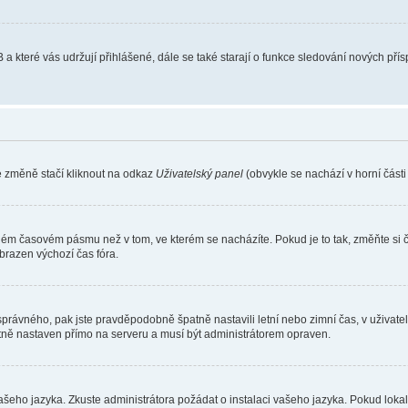
 a které vás udržují přihlášené, dále se také starají o funkce sledování nových př
e změně stačí kliknout na odkaz
Uživatelský panel
(obvykle se nachází v horní část
iném časovém pásmu než v tom, ve kterém se nacházíte. Pokud je to tak, změňte si 
brazen výchozí čas fóra.
toho správného, pak jste pravděpodobně špatně nastavili letní nebo zimní čas, v už
ě nastaven přímo na serveru a musí být administrátorem opraven.
vašeho jazyka. Zkuste administrátora požádat o instalaci vašeho jazyka. Pokud loka