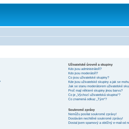
Uživatelské úrovně a skupiny
Kdo jsou administrátoři?
Kdo jsou moderátoři?
Co jsou uživatelské skupiny?
?
Kde jsou uživatelské skupiny a jak se mohu
Jak se stanu moderátorem uživatelské sku
Proč mají některé skupiny jinou barvu?
Co je „Výchozí uživatelská skupina“?
Co znamená odkaz „Tým“?
Soukromé zprávy
Nemůžu posílat soukromé zprávy!
Dostávám nechtěné soukromé zprávy!
Dostal jsem spamový a obtížný e-mail od n