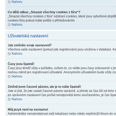
Nahoru
Co dělá odkaz „Smazat všechny cookies z fóra“?
„Smazat všechny cookies z fóra“ odstraní cookies, které jsou vytvořené phpBB
cookies fóra pokud máte potíže s přihlašováním.
Nahoru
Uživatelská nastavení
Jak změním svoje nastavení?
Všechna vaše nastavení (pokud jste registrováni) jsou uložena v databázi. K
Nahoru
Časy jsou špatně!
Časy jsou téměř vždy v pořádku, ovšem to, co vidíte jsou časy zobrazené v j
mohou měnit jen registrovaní uživatelé. Anonymním uživatelům bude vždy zo
Nahoru
Změnil jsem časové pásmo, ale je to stále špatně!
Jste si jisti, že jste zadali časové pásmo správně, a přesto se čas liší od 
po správném nastavení čas pořád neodpovídá tomu současnému, je čas špatn
Nahoru
Můj jazyk není na seznamu!
Administrátor nenainstaloval vaši lokalizaci nebo nikdo nepřeložil fórum do 