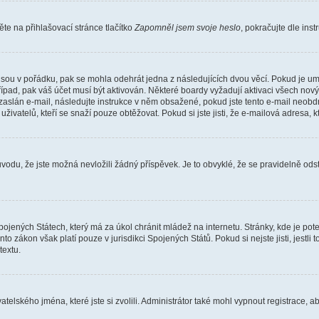
e na přihlašovací stránce tlačítko
Zapomněl jsem svoje heslo
, pokračujte dle ins
jsou v pořádku, pak se mohla odehrát jedna z následujících dvou věcí. Pokud je um
řípad, pak váš účet musí být aktivován. Některé boardy vyžadují aktivaci všech nov
yl zaslán e-mail, následujte instrukce v něm obsažené, pokud jste tento e-mail neobd
uživatelů, kteří se snaží pouze obtěžovat. Pokud si jste jisti, že e-mailová adresa, k
du, že jste možná nevložili žádný příspěvek. Je to obvyklé, že se pravidelně odstra
ojených Státech, který má za úkol chránit mládež na internetu. Stránky, kde je po
nto zákon však platí pouze v jurisdikci Spojených Států. Pokud si nejste jisti, jestl
extu.
atelského jména, které jste si zvolili. Administrátor také mohl vypnout registrace, 