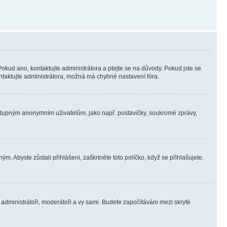
Pokud ano, kontaktujte administrátora a ptejte se na důvody. Pokud jste se
kontaktujte administrátora, možná má chybné nastavení fóra.
dostupným anonymním uživatelům, jako např. postavičky, soukromé zprávy,
m. Abyste zůstali přihlášeni, zaškrtněte toto políčko, když se přihlašujete.
e administrátoři, moderátoři a vy sami. Budete započítáváni mezi skryté