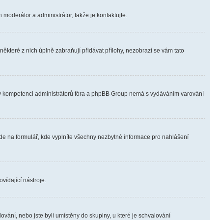
 moderátor a administrátor, takže je kontaktujte.
ěkteré z nich úplně zabraňují přidávat přílohy, nezobrazí se vám tato
ně v kompetenci administrátorů fóra a phpBB Group nemá s vydáváním varování
ede na formulář, kde vyplníte všechny nezbytné informace pro nahlášení
vídající nástroje.
vání, nebo jste byli umístěny do skupiny, u které je schvalování