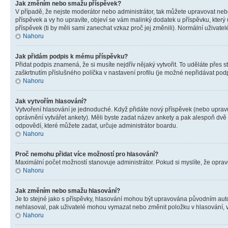
Jak změním nebo smažu příspěvek?
V případě, že nejste moderátor nebo administrátor, tak můžete upravovat neb
příspěvek a vy ho upravíte, objeví se vám malinký dodatek u příspěvku, který
příspěvek (ti by měli sami zanechat vzkaz proč jej změnili). Normální uživa
Nahoru
Jak přidám podpis k mému příspěvku?
Přidat podpis znamená, že si musíte nejdřív nějaký vytvořit. To uděláte přes 
zaškrtnutím příslušného políčka v nastavení profilu (je možné nepřidávat po
Nahoru
Jak vytvořím hlasování?
Vytvoření hlasování je jednoduché. Když přidáte nový příspěvek (nebo upravuj
oprávnění vytvářet ankety). Měli byste zadat název ankety a pak alespoň dv
odpovědí, které můžete zadat, určuje administrátor boardu.
Nahoru
Proč nemohu přidat více možností pro hlasování?
Maximální počet možností stanovuje administrátor. Pokud si myslíte, že opravd
Nahoru
Jak změním nebo smažu hlasování?
Je to stejné jako s příspěvky, hlasování mohou být upravována původním aut
nehlasoval, pak uživatelé mohou vymazat nebo změnit položku v hlasování, v 
Nahoru