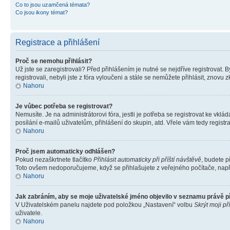
Co to jsou uzamčená témata?
Co jsou ikony témat?
Registrace a přihlášení
Proč se nemohu přihlásit?
Už jste se zaregistrovali? Před přihlášením je nutné se nejdříve registrovat.
registrovali, nebyli jste z fóra vyloučeni a stále se nemůžete přihlásit, zno
Nahoru
Je vůbec potřeba se registrovat?
Nemusíte. Je na administrátorovi fóra, jestli je potřeba se registrovat ke 
posílání e-mailů uživatelům, přihlášení do skupin, atd. Vřele vám tedy registr
Nahoru
Proč jsem automaticky odhlášen?
Pokud nezaškrtnete tlačítko
Přihlásit automaticky při příští návštěvě
, budete p
Toto ovšem nedoporučujeme, když se přihlašujete z veřejného počítače, např. 
Nahoru
Jak zabráním, aby se moje uživatelské jméno objevilo v seznamu právě 
V Uživatelském panelu najdete pod položkou „Nastavení“ volbu
Skrýt moji př
uživatele.
Nahoru