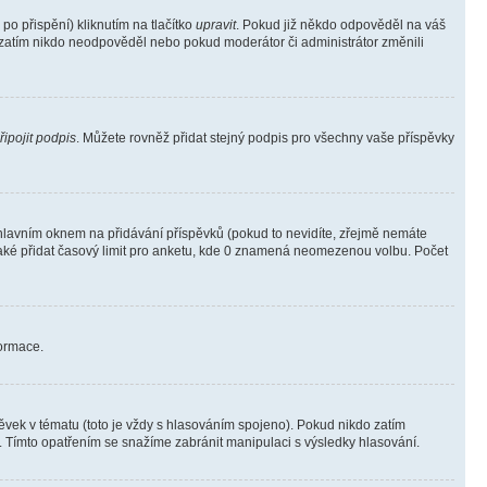
o přispění) kliknutím na tlačítko
upravit
. Pokud již někdo odpověděl na váš
ud zatím nikdo neodpověděl nebo pokud moderátor či administrátor změnili
řipojit podpis
. Můžete rovněž přidat stejný podpis pro všechny vaše příspěvky
lavním oknem na přidávání příspěvků (pokud to nevidíte, zřejmě nemáte
také přidat časový limit pro anketu, kde 0 znamená neomezenou volbu. Počet
formace.
vek v tématu (toto je vždy s hlasováním spojeno). Pokud nikdo zatím
. Tímto opatřením se snažíme zabránit manipulaci s výsledky hlasování.