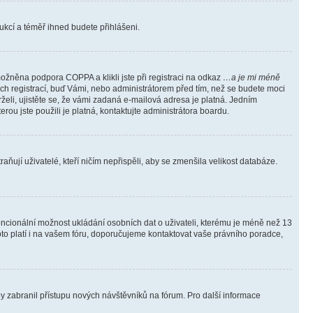
trukcí a téměř ihned budete přihlášeni.
ožněna podpora COPPA a klikli jste při registraci na odkaz
…a je mi méně
ých registrací, buď Vámi, nebo administrátorem před tím, než se budete moci
rželi, ujistěte se, že vámi zadaná e-mailová adresa je platná. Jedním
terou jste použili je platná, kontaktujte administrátora boardu.
ňují uživatelé, kteří ničím nepřispěli, aby se zmenšila velikost databáze.
tencionální možnost ukládání osobních dat o uživateli, kterému je méně než 13
i toto platí i na vašem fóru, doporučujeme kontaktovat vaše právního poradce,
aby zabranil přístupu nových návštěvníků na fórum. Pro další informace