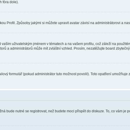
 fóra dole).
u Profil. Způsoby jakými si můžete upravit avatar závisí na administrátorovi a na
 vaším uživatelským jménem v tématech a na vašem profilu, což záleží na použitém
rátorů a administrátorů může mít zvláštní vzhled. Prosím, nezatěžujte board zbytečn
lový formulář (pokud administrátor tuto možnost povolil). Toto opatření umožňuje 
žná bude nutné se registrovat, než budete moci přispět do diskuze. To, co vám je 