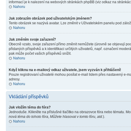
informací je k nalezení na webových stránkách phpBB (viz odkaz na stránkách
Nahoru
Jak zobrazím obrázek pod uživatelským jménem?
Tento obrázek se nazývá avatar. Lze změnit v Uživatelském panelu pod záložko
Nahoru
Jak změním svoje zařazení?
Obecně vzato, svoje zařazení přímo změnit nemůžete (úrovně se objevují pod
přidaných příspěvků a k identifikaci určitých uživatelů, např. označení mode
pak může počet vašich příspěvků snížit.
Nahoru
Když kliknu na e-mailový odkaz uživatele, jsem vyzván k přihlášení!
Pouze registrovaní uživatelé mohou posílat e-mail lidem přes nastavený e-mai
adresy.
Nahoru
Vkládání příspěvků
Jak vložím téma do fóra?
Jednoduše. Klikněte na příslušné tlačítko na obrazovce fóra nebo tématu. Mo
nová téma do tohoto fóra, Můžete hlasovat v tomto fóru, atd.
).
Nahoru