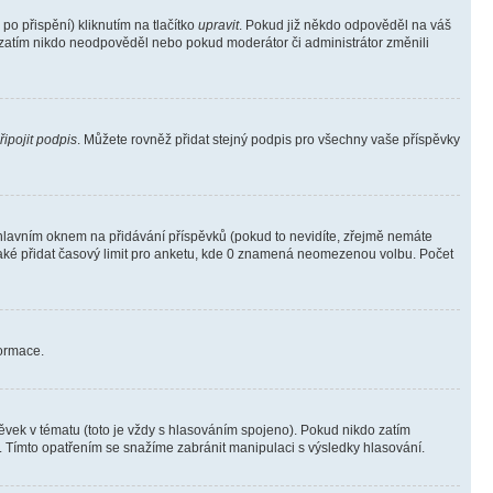
o přispění) kliknutím na tlačítko
upravit
. Pokud již někdo odpověděl na váš
ud zatím nikdo neodpověděl nebo pokud moderátor či administrátor změnili
řipojit podpis
. Můžete rovněž přidat stejný podpis pro všechny vaše příspěvky
lavním oknem na přidávání příspěvků (pokud to nevidíte, zřejmě nemáte
také přidat časový limit pro anketu, kde 0 znamená neomezenou volbu. Počet
formace.
vek v tématu (toto je vždy s hlasováním spojeno). Pokud nikdo zatím
. Tímto opatřením se snažíme zabránit manipulaci s výsledky hlasování.