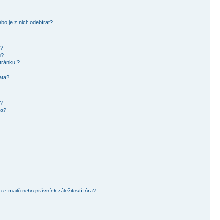
bo je z nich odebírat?
h?
ů?
tránku!?
ata?
i?
ra?
e-mailů nebo právních záležitostí fóra?