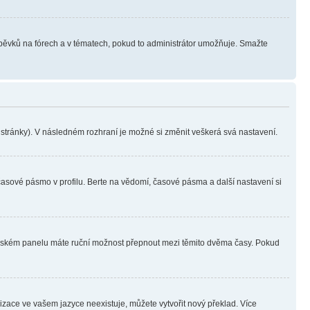
íspěvků na fórech a v tématech, pokud to administrátor umožňuje. Smažte
i stránky). V následném rozhraní je možné si změnit veškerá svá nastavení.
časové pásmo v profilu. Berte na vědomí, časové pásma a další nastavení si
ivatelském panelu máte ruční možnost přepnout mezi těmito dvěma časy. Pokud
lizace ve vašem jazyce neexistuje, můžete vytvořit nový překlad. Více