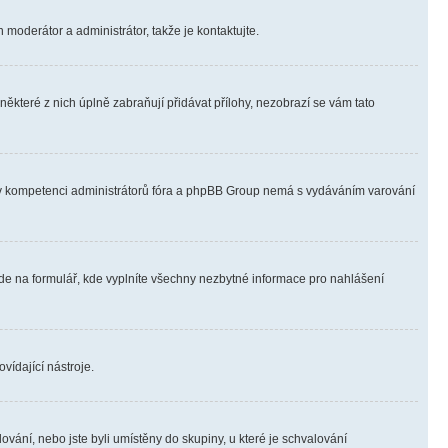
 moderátor a administrátor, takže je kontaktujte.
ěkteré z nich úplně zabraňují přidávat přílohy, nezobrazí se vám tato
ně v kompetenci administrátorů fóra a phpBB Group nemá s vydáváním varování
ede na formulář, kde vyplníte všechny nezbytné informace pro nahlášení
vídající nástroje.
vání, nebo jste byli umístěny do skupiny, u které je schvalování