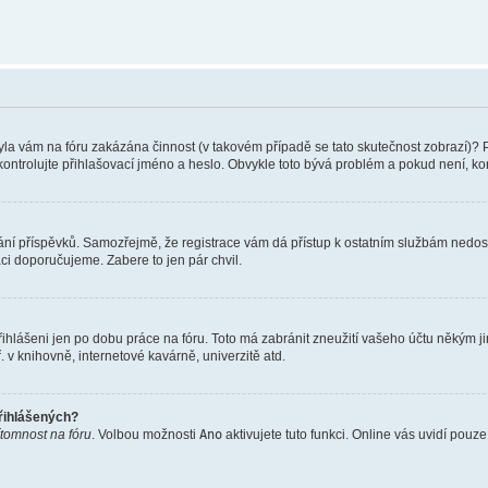
 Byla vám na fóru zakázána činnost (v takovém případě se tato skutečnost zobrazí)? 
vu zkontrolujte přihlašovací jméno a heslo. Obvykle toto bývá problém a pokud není, 
vkládání příspěvků. Samozřejmě, že registrace vám dá přístup k ostatním službám ne
aci doporučujeme. Zabere to jen pár chvil.
řihlášeni jen po dobu práce na fóru. Toto má zabránit zneužití vašeho účtu někým jiný
v knihovně, internetové kavárně, univerzitě atd.
přihlášených?
ítomnost na fóru
. Volbou možnosti
Ano
aktivujete tuto funkci. Online vás uvidí pouz