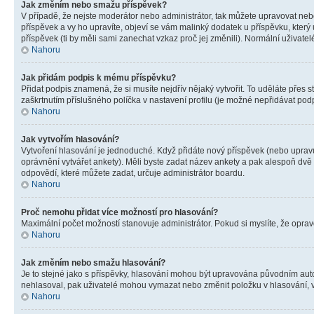
Jak změním nebo smažu příspěvek?
V případě, že nejste moderátor nebo administrátor, tak můžete upravovat neb
příspěvek a vy ho upravíte, objeví se vám malinký dodatek u příspěvku, který
příspěvek (ti by měli sami zanechat vzkaz proč jej změnili). Normální uživa
Nahoru
Jak přidám podpis k mému příspěvku?
Přidat podpis znamená, že si musíte nejdřív nějaký vytvořit. To uděláte přes 
zaškrtnutím příslušného políčka v nastavení profilu (je možné nepřidávat po
Nahoru
Jak vytvořím hlasování?
Vytvoření hlasování je jednoduché. Když přidáte nový příspěvek (nebo upravuj
oprávnění vytvářet ankety). Měli byste zadat název ankety a pak alespoň dv
odpovědí, které můžete zadat, určuje administrátor boardu.
Nahoru
Proč nemohu přidat více možností pro hlasování?
Maximální počet možností stanovuje administrátor. Pokud si myslíte, že opravd
Nahoru
Jak změním nebo smažu hlasování?
Je to stejné jako s příspěvky, hlasování mohou být upravována původním aut
nehlasoval, pak uživatelé mohou vymazat nebo změnit položku v hlasování, v 
Nahoru