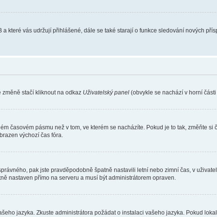
 a které vás udržují přihlášené, dále se také starají o funkce sledování nových př
e změně stačí kliknout na odkaz
Uživatelský panel
(obvykle se nachází v horní část
iném časovém pásmu než v tom, ve kterém se nacházíte. Pokud je to tak, změňte si 
brazen výchozí čas fóra.
toho správného, pak jste pravděpodobně špatně nastavili letní nebo zimní čas, v už
ě nastaven přímo na serveru a musí být administrátorem opraven.
vašeho jazyka. Zkuste administrátora požádat o instalaci vašeho jazyka. Pokud loka