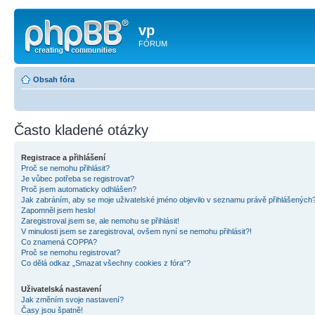
vp
FÓRUM
Obsah fóra
Často kladené otázky
Registrace a přihlášení
Proč se nemohu přihlásit?
Je vůbec potřeba se registrovat?
Proč jsem automaticky odhlášen?
Jak zabráním, aby se moje uživatelské jméno objevilo v seznamu právě přihlášených
Zapomněl jsem heslo!
Zaregistroval jsem se, ale nemohu se přihlásit!
V minulosti jsem se zaregistroval, ovšem nyní se nemohu přihlásit?!
Co znamená COPPA?
Proč se nemohu registrovat?
Co dělá odkaz „Smazat všechny cookies z fóra“?
Uživatelská nastavení
Jak změním svoje nastavení?
Časy jsou špatně!