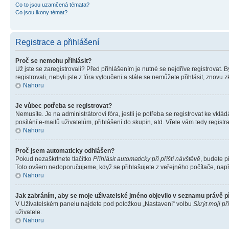
Co to jsou uzamčená témata?
Co jsou ikony témat?
Registrace a přihlášení
Proč se nemohu přihlásit?
Už jste se zaregistrovali? Před přihlášením je nutné se nejdříve registrovat.
registrovali, nebyli jste z fóra vyloučeni a stále se nemůžete přihlásit, zno
Nahoru
Je vůbec potřeba se registrovat?
Nemusíte. Je na administrátorovi fóra, jestli je potřeba se registrovat ke 
posílání e-mailů uživatelům, přihlášení do skupin, atd. Vřele vám tedy registr
Nahoru
Proč jsem automaticky odhlášen?
Pokud nezaškrtnete tlačítko
Přihlásit automaticky při příští návštěvě
, budete p
Toto ovšem nedoporučujeme, když se přihlašujete z veřejného počítače, např. 
Nahoru
Jak zabráním, aby se moje uživatelské jméno objevilo v seznamu právě 
V Uživatelském panelu najdete pod položkou „Nastavení“ volbu
Skrýt moji př
uživatele.
Nahoru