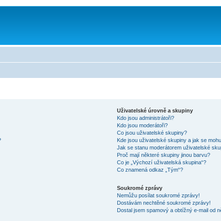
Uživatelské úrovně a skupiny
Kdo jsou administrátoři?
Kdo jsou moderátoři?
Co jsou uživatelské skupiny?
?
Kde jsou uživatelské skupiny a jak se mohu
Jak se stanu moderátorem uživatelské sku
Proč mají některé skupiny jinou barvu?
Co je „Výchozí uživatelská skupina“?
Co znamená odkaz „Tým“?
Soukromé zprávy
Nemůžu posílat soukromé zprávy!
Dostávám nechtěné soukromé zprávy!
Dostal jsem spamový a obtížný e-mail od n