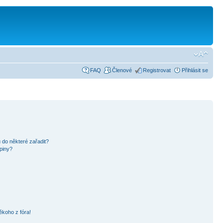
FAQ
Členové
Registrovat
Přihlásit se
 do některé zařadit?
piny?
ěkoho z fóra!