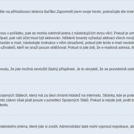
e na přihlašovací stránce tlačítko
Zapomněl jsem svoje heslo
, pokračujte dle ins
jsou v pořádku, pak se mohla odehrát jedna z následujících dvou věcí. Pokud je um
řípad, pak váš účet musí být aktivován. Některé boardy vyžadují aktivaci všech nov
yl zaslán e-mail, následujte instrukce v něm obsažené, pokud jste tento e-mail neobd
uživatelů, kteří se snaží pouze obtěžovat. Pokud si jste jisti, že e-mailová adresa, k
du, že jste možná nevložili žádný příspěvek. Je to obvyklé, že se pravidelně odstra
ojených Státech, který má za úkol chránit mládež na internetu. Stránky, kde je po
nto zákon však platí pouze v jurisdikci Spojených Států. Pokud si nejste jisti, jestl
extu.
atelského jména, které jste si zvolili. Administrátor také mohl vypnout registrace, 