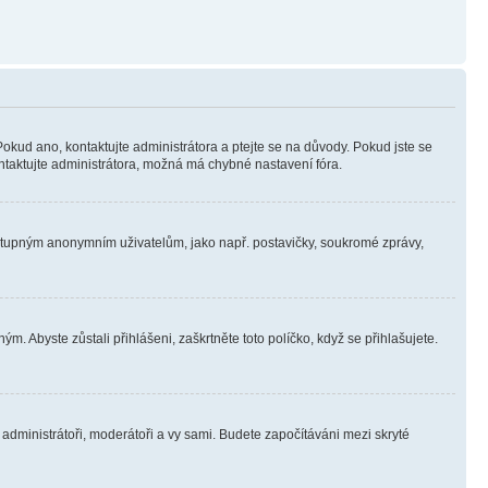
Pokud ano, kontaktujte administrátora a ptejte se na důvody. Pokud jste se
kontaktujte administrátora, možná má chybné nastavení fóra.
dostupným anonymním uživatelům, jako např. postavičky, soukromé zprávy,
m. Abyste zůstali přihlášeni, zaškrtněte toto políčko, když se přihlašujete.
e administrátoři, moderátoři a vy sami. Budete započítáváni mezi skryté