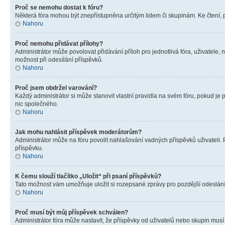
Proč se nemohu dostat k fóru?
Některá fóra mohou být znepřístupněna určitým lidem či skupinám. Ke čtení, pro
Nahoru
Proč nemohu přidávat přílohy?
Administrátor může povolovat přidávání příloh pro jednotlivá fóra, uživatele
možnost při odesílání příspěvků.
Nahoru
Proč jsem obdržel varování?
Každý administrátor si může stanovit vlastní pravidla na svém fóru, pokud j
nic společného.
Nahoru
Jak mohu nahlásit příspěvek moderátorům?
Administrátor může na fóru povolit nahlašování vadných příspěvků uživateli.
příspěvku.
Nahoru
K čemu slouží tlačítko „Uložit“ při psaní příspěvků?
Tato možnost vám umožňuje uložit si rozepsané zprávy pro pozdější odeslání. 
Nahoru
Proč musí být můj příspěvek schválen?
Administrátor fóra může nastavit, že příspěvky od uživatelů nebo skupin musí