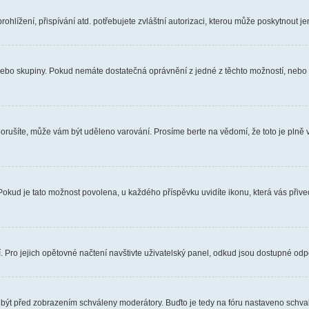
hlížení, přispívání atd. potřebujete zvláštní autorizaci, kterou může poskytnout jen
, nebo skupiny. Pokud nemáte dostatečná oprávnění z jedné z těchto možností, nebo n
e porušíte, může vám být uděleno varování. Prosíme berte na vědomí, že toto je pl
 Pokud je tato možnost povolena, u každého příspěvku uvidíte ikonu, která vás přiv
Pro jejich opětovné načtení navštivte uživatelský panel, odkud jsou dostupné odpo
 být před zobrazením schváleny moderátory. Buďto je tedy na fóru nastaveno schvalo