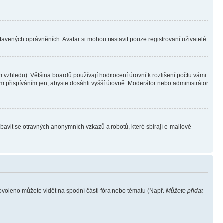
stavených oprávněních. Avatar si mohou nastavit pouze registrovaní uživatelé.
 vzhledu). Většina boardů používají hodnocení úrovní k rozlišení počtu vámi
ým přispíváním jen, abyste dosáhli vyšší úrovně. Moderátor nebo administrátor
zbavit se otravných anonymních vzkazů a robotů, které sbírají e-mailové
povoleno můžete vidět na spodní části fóra nebo tématu (Např.
Můžete přidat