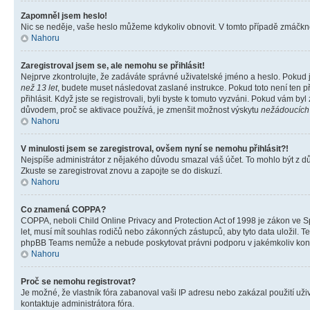
Zapomněl jsem heslo!
Nic se neděje, vaše heslo můžeme kdykoliv obnovit. V tomto případě zmáčknět
Nahoru
Zaregistroval jsem se, ale nemohu se přihlásit!
Nejprve zkontrolujte, že zadáváte správné uživatelské jméno a heslo. Pokud 
než 13 let
, budete muset následovat zaslané instrukce. Pokud toto není ten p
přihlásit. Když jste se registrovali, byli byste k tomuto vyzváni. Pokud vám b
důvodem, proč se aktivace používá, je zmenšit možnost výskytu
nežádoucích
Nahoru
V minulosti jsem se zaregistroval, ovšem nyní se nemohu přihlásit?!
Nejspíše administrátor z nějakého důvodu smazal váš účet. To mohlo být z důvo
Zkuste se zaregistrovat znovu a zapojte se do diskuzí.
Nahoru
Co znamená COPPA?
COPPA, neboli Child Online Privacy and Protection Act of 1998 je zákon ve Sp
let, musí mít souhlas rodičů nebo zákonných zástupců, aby tyto data uložil. Te
phpBB Teams nemůže a nebude poskytovat právni podporu v jakémkoliv kont
Nahoru
Proč se nemohu registrovat?
Je možné, že vlastník fóra zabanoval vaši IP adresu nebo zakázal použití uživ
kontaktuje administrátora fóra.