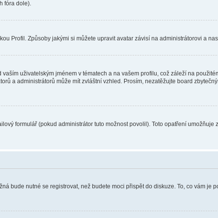
 fóra dole).
u Profil. Způsoby jakými si můžete upravit avatar závisí na administrátorovi a na
 vaším uživatelským jménem v tématech a na vašem profilu, což záleží na použitém
rátorů a administrátorů může mít zvláštní vzhled. Prosím, nezatěžujte board zbytečn
lový formulář (pokud administrátor tuto možnost povolil). Toto opatření umožňuje 
žná bude nutné se registrovat, než budete moci přispět do diskuze. To, co vám je 