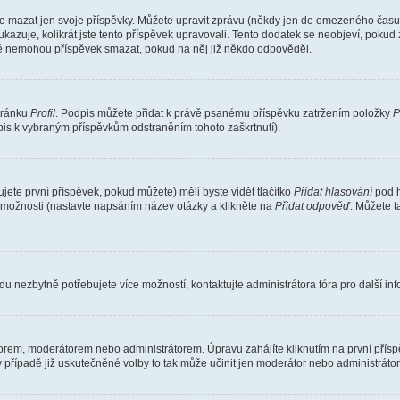
o mazat jen svoje příspěvky. Můžete upravit zprávu (někdy jen do omezeného času p
 ukazuje, kolikrát jste tento příspěvek upravovali. Tento dodatek se neobjeví, pok
telé nemohou příspěvek smazat, pokud na něj již někdo odpověděl.
stránku
Profil
. Podpis můžete přidat k právě psanému příspěvku zatržením položky
P
dpis k vybraným příspěvkům odstraněním tohoto zaškrtnutí).
ete první příspěvek, pokud můžete) měli byste vidět tlačítko
Přidat hlasování
pod h
ě možnosti (nastavte napsáním název otázky a klikněte na
Přidat odpověď
. Můžete 
u nezbytně potřebujete více možností, kontaktujte administrátora fóra pro další in
orem, moderátorem nebo administrátorem. Úpravu zahájíte kliknutím na první příspě
případě již uskutečněné volby to tak může učinit jen moderátor nebo administrátor