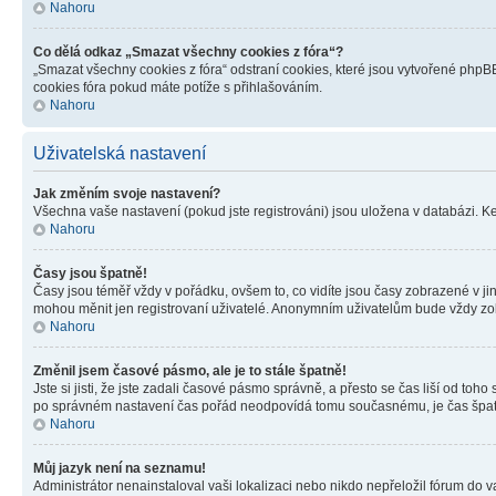
Nahoru
Co dělá odkaz „Smazat všechny cookies z fóra“?
„Smazat všechny cookies z fóra“ odstraní cookies, které jsou vytvořené phpBB
cookies fóra pokud máte potíže s přihlašováním.
Nahoru
Uživatelská nastavení
Jak změním svoje nastavení?
Všechna vaše nastavení (pokud jste registrováni) jsou uložena v databázi. K
Nahoru
Časy jsou špatně!
Časy jsou téměř vždy v pořádku, ovšem to, co vidíte jsou časy zobrazené v j
mohou měnit jen registrovaní uživatelé. Anonymním uživatelům bude vždy zo
Nahoru
Změnil jsem časové pásmo, ale je to stále špatně!
Jste si jisti, že jste zadali časové pásmo správně, a přesto se čas liší od 
po správném nastavení čas pořád neodpovídá tomu současnému, je čas špatn
Nahoru
Můj jazyk není na seznamu!
Administrátor nenainstaloval vaši lokalizaci nebo nikdo nepřeložil fórum do 