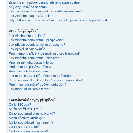
Změnil jsem časové pásmo, ale je to stále špatně!
Můj jazyk není na seznamu!
Jak zobrazím obrázek pod uživatelským jménem?
Jak změním svoje zařazení?
Když kliknu na e-mailový odkaz uživatele, jsem vyzván k přihlášení!
Vkládání příspěvků
Jak vložím téma do fóra?
Jak změním nebo smažu příspěvek?
Jak přidám podpis k mému příspěvku?
Jak vytvořím hlasování?
Proč nemohu přidat více možností pro hlasování?
Jak změním nebo smažu hlasování?
Proč se nemohu dostat k fóru?
Proč nemohu přidávat přílohy?
Proč jsem obdržel varování?
Jak mohu nahlásit příspěvek moderátorům?
K čemu slouží tlačítko „Uložit“ při psaní příspěvků?
Proč musí být můj příspěvek schválen?
Jak mohu oživit svoje téma?
Formátování a typy příspěvků
Co je BBCode?
Můžu používat HTML?
Co to jsou smajlíci (emotikony)?
Mohu přidávat obrázky?
Co to jsou Globální oznámení?
Co to jsou oznámení?
Co to jsou důležitá témata?