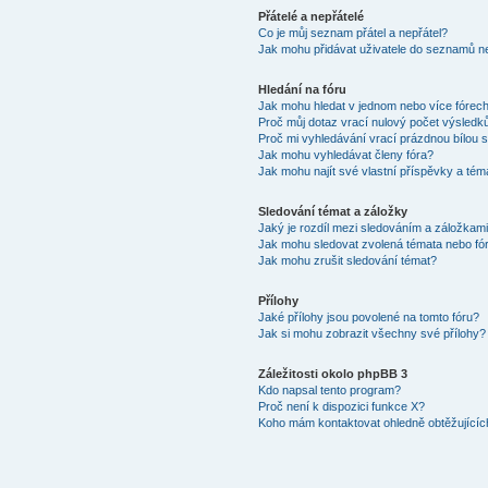
Přátelé a nepřátelé
Co je můj seznam přátel a nepřátel?
Jak mohu přidávat uživatele do seznamů ne
Hledání na fóru
Jak mohu hledat v jednom nebo více fórec
Proč můj dotaz vrací nulový počet výsledk
Proč mi vyhledávání vrací prázdnou bílou s
Jak mohu vyhledávat členy fóra?
Jak mohu najít své vlastní příspěvky a tém
Sledování témat a záložky
Jaký je rozdíl mezi sledováním a záložkam
Jak mohu sledovat zvolená témata nebo fó
Jak mohu zrušit sledování témat?
Přílohy
Jaké přílohy jsou povolené na tomto fóru?
Jak si mohu zobrazit všechny své přílohy?
Záležitosti okolo phpBB 3
Kdo napsal tento program?
Proč není k dispozici funkce X?
Koho mám kontaktovat ohledně obtěžujících 