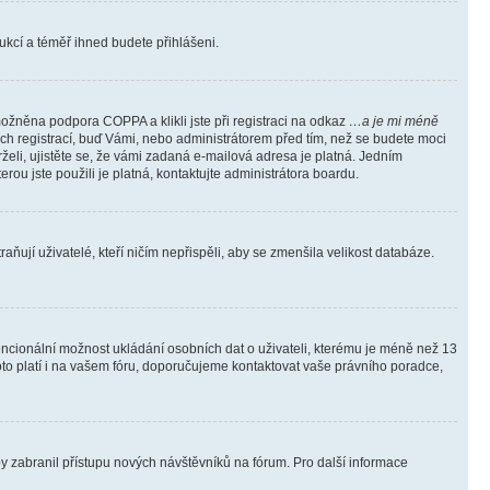
trukcí a téměř ihned budete přihlášeni.
ožněna podpora COPPA a klikli jste při registraci na odkaz
…a je mi méně
ých registrací, buď Vámi, nebo administrátorem před tím, než se budete moci
rželi, ujistěte se, že vámi zadaná e-mailová adresa je platná. Jedním
terou jste použili je platná, kontaktujte administrátora boardu.
ňují uživatelé, kteří ničím nepřispěli, aby se zmenšila velikost databáze.
tencionální možnost ukládání osobních dat o uživateli, kterému je méně než 13
i toto platí i na vašem fóru, doporučujeme kontaktovat vaše právního poradce,
aby zabranil přístupu nových návštěvníků na fórum. Pro další informace