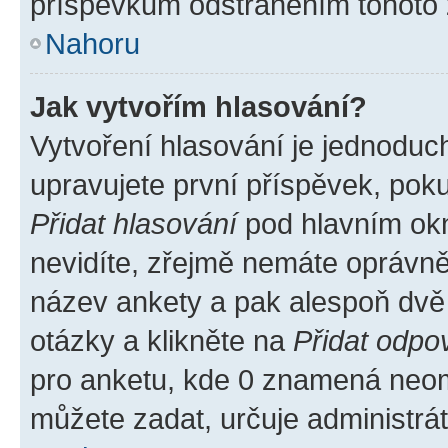
příspěvkům odstraněním tohoto z
Nahoru
Jak vytvořím hlasování?
Vytvoření hlasování je jednoduc
upravujete první příspěvek, poku
Přidat hlasování
pod hlavním okn
nevidíte, zřejmě nemáte oprávněn
název ankety a pak alespoň dvě
otázky a klikněte na
Přidat odpo
pro anketu, kde 0 znamená neom
můžete zadat, určuje administrá