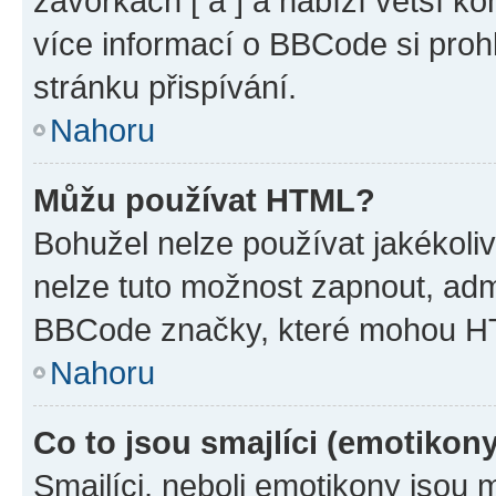
závorkách [ a ] a nabízí větší ko
více informací o BBCode si proh
stránku přispívání.
Nahoru
Můžu používat HTML?
Bohužel nelze používat jakékoli
nelze tuto možnost zapnout, adm
BBCode značky, které mohou HT
Nahoru
Co to jsou smajlíci (emotikon
Smajlíci, neboli emotikony jsou 