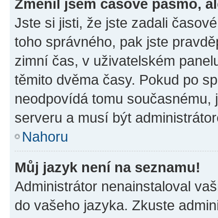
Změnil jsem časové pásmo, ale
Jste si jisti, že jste zadali časo
toho správného, pak jste pravdě
zimní čas, v uživatelském pane
těmito dvěma časy. Pokud po s
neodpovídá tomu současnému, j
serveru a musí být administráto
Nahoru
Můj jazyk není na seznamu!
Administrátor nenainstaloval vaši
do vašeho jazyka. Zkuste admini