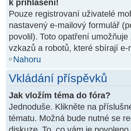
k přihlášení!
Pouze registrovaní uživatelé moh
nastavený e-mailový formulář (p
povolil). Toto opatření umožňuj
vzkazů a robotů, které sbírají e
Nahoru
Vkládání příspěvků
Jak vložím téma do fóra?
Jednoduše. Klikněte na příslušn
tématu. Možná bude nutné se reg
diskuze. To, co vám je povoleno