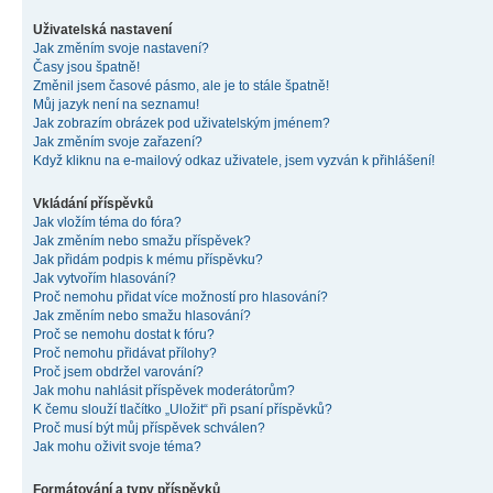
Uživatelská nastavení
Jak změním svoje nastavení?
Časy jsou špatně!
Změnil jsem časové pásmo, ale je to stále špatně!
Můj jazyk není na seznamu!
Jak zobrazím obrázek pod uživatelským jménem?
Jak změním svoje zařazení?
Když kliknu na e-mailový odkaz uživatele, jsem vyzván k přihlášení!
Vkládání příspěvků
Jak vložím téma do fóra?
Jak změním nebo smažu příspěvek?
Jak přidám podpis k mému příspěvku?
Jak vytvořím hlasování?
Proč nemohu přidat více možností pro hlasování?
Jak změním nebo smažu hlasování?
Proč se nemohu dostat k fóru?
Proč nemohu přidávat přílohy?
Proč jsem obdržel varování?
Jak mohu nahlásit příspěvek moderátorům?
K čemu slouží tlačítko „Uložit“ při psaní příspěvků?
Proč musí být můj příspěvek schválen?
Jak mohu oživit svoje téma?
Formátování a typy příspěvků